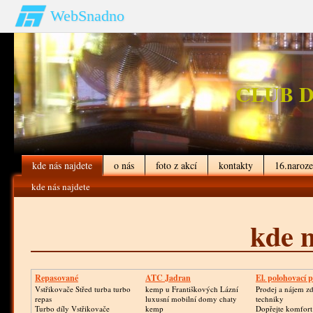
WebSnadno
CLUB D
kde nás najdete
o nás
foto z akcí
kontakty
16.naro
kde nás najdete
kde n
Repasované
ATC Jadran
El. polohovací p
Turbodmychadlo
Vstřikovače Střed turba turbo
kemp u Františkových Lázní
Prodej a nájem z
repas
luxusní mobilní domy chaty
techniky
Turbo díly Vstřikovače
kemp
Dopřejte komfor