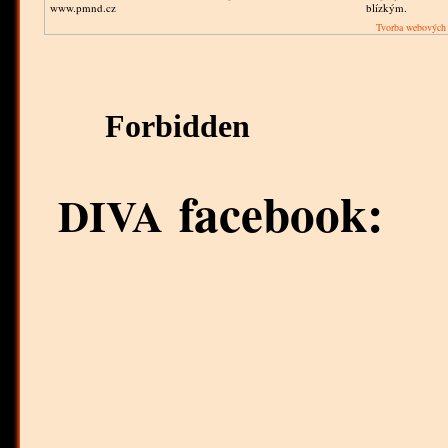
www.pmnd.cz
blízkým.
Tvorba webových 
facebook:
DIVA