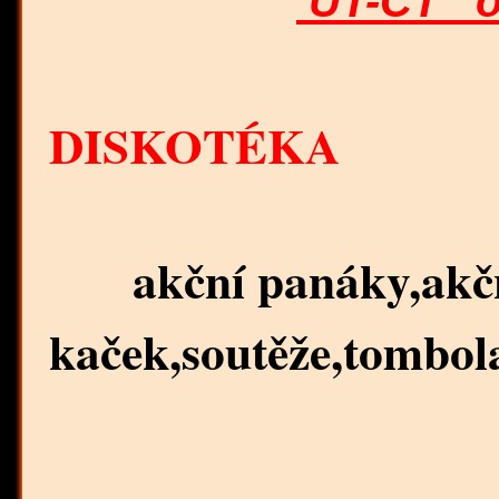
ÚT-ČT od
pátek a
DISKOTÉKA
akční panáky,akční
kaček,soutěže,tombol