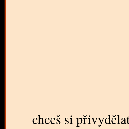
chceš si přivyděla